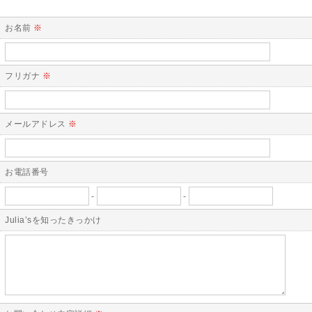
取得した個人情報を第三者に提供することはいたしません。
＜個人情報の委託について＞
お名前
※
当社では、利用目的の達成に必要な範囲において、個人情報を外部に委託
する場合があります。
これらの委託先に対しては個人情報保護契約等の措置をとり、適切な監督
を行います。
フリガナ
※
＜個人情報の安全管理＞
当社では、個人情報の漏洩等がなされないよう、適切に安全管理対策を実
メールアドレス
※
施します。
＜個人情報を与えなかった場合に生じる結果＞
必要な情報を頂けない場合は、それに対応した当社のサービスをご提供で
きない場合がございますので予めご了承ください。
お電話番号
-
-
＜個人情報の開示･訂正・削除･利用停止の手続について＞
当社では、お客様の個人情報の開示･訂正･削除・利用停止の手続を定めさ
Julia’sを知ったきっかけ
せて頂いております。
ご本人である事を確認のうえ、対応させて頂きます。
個人情報の開示･訂正･削除・利用停止の具体的手続きにつきましては、お
電話でお問合せ下さい。