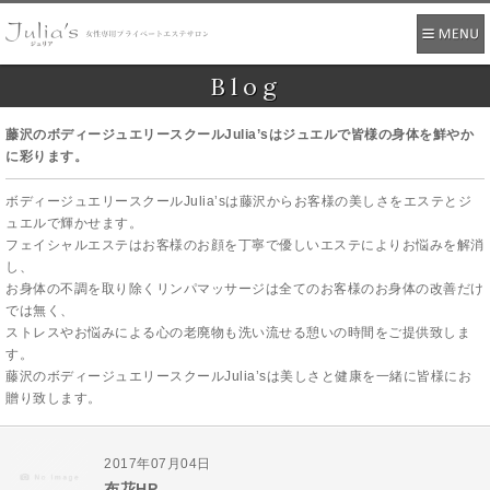
Blog
藤沢のボディージュエリースクールJulia’sはジュエルで皆様の身体を鮮やか
に彩ります。
ボディージュエリースクールJulia’sは藤沢からお客様の美しさをエステとジ
ュエルで輝かせます。
フェイシャルエステはお客様のお顔を丁寧で優しいエステによりお悩みを解消
し、
お身体の不調を取り除くリンパマッサージは全てのお客様のお身体の改善だけ
では無く、
ストレスやお悩みによる心の老廃物も洗い流せる憩いの時間をご提供致しま
す。
藤沢のボディージュエリースクールJulia’sは美しさと健康を一緒に皆様にお
贈り致します。
2017年07月04日
布花HP